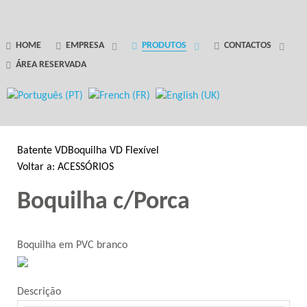
GANTRY 5 PARTICLE
HOME
EMPRESA
PRODUTOS
CONTACTOS
ÁREA RESERVADA
Error
while rendering particle.
Batente VD
Boquilha VD Flexível
Voltar a: ACESSÓRIOS
Boquilha c/Porca
Boquilha em PVC branco
Descrição