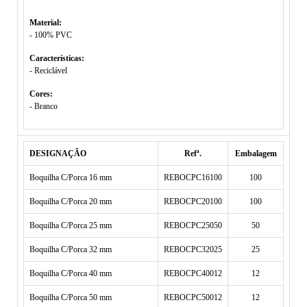
Material:
- 100% PVC
Características:
- Reciclável
Cores:
- Branco
DESIGNAÇÃO
Refª.
Embalagem
Boquilha C/Porca 16 mm
REBOCPC16100
100
Boquilha C/Porca 20 mm
REBOCPC20100
100
Boquilha C/Porca 25 mm
REBOCPC25050
50
Boquilha C/Porca 32 mm
REBOCPC32025
25
Boquilha C/Porca 40 mm
REBOCPC40012
12
Boquilha C/Porca 50 mm
REBOCPC50012
12