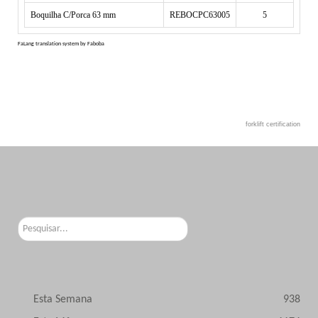
Boquilha C/Porca 63 mm
REBOCPC63005
5
FaLang translation system by Faboba
forklift certification
Pesquisar...
Esta Semana
938