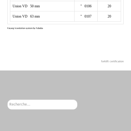
Union VD 50 mm
" 0106
20
Union VD 63 mm
" 0107
20
FaLang translation system by Faboba
forklift certification
Rechercher