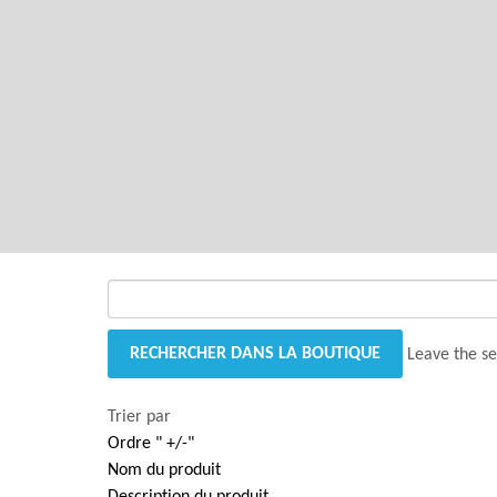
GANTRY 5 PARTICLE
Error
while rendering particle.
Leave the se
Trier par
Ordre " +/-"
Nom du produit