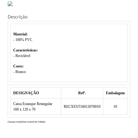
Descrição
Material:
- 100% PVC
Características:
- Reciclável
Cores:
- Branco
DESIGNAÇÃO
Refª.
Embalagem
Caixa Estanque
Retangular
RECXEST16012070010
10
160 x 120 x 70
FaLang translation system by Faboba