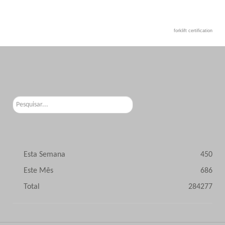
forklift certification
Pesquisar...
Esta Semana
450
Este Mês
686
Total
284277