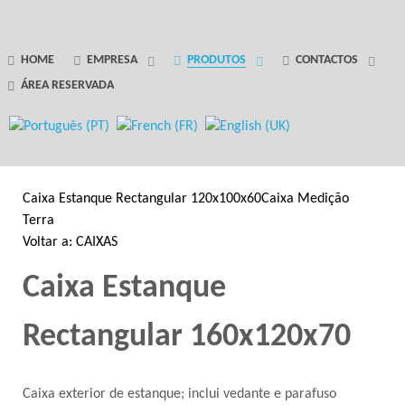
GANTRY 5 PARTICLE
HOME
EMPRESA
PRODUTOS
CONTACTOS
ÁREA RESERVADA
Error
while rendering particle.
Caixa Estanque Rectangular 120x100x60
Caixa Medição
Terra
Voltar a: CAIXAS
Caixa Estanque
Rectangular 160x120x70
Caixa exterior de estanque; inclui vedante e parafuso