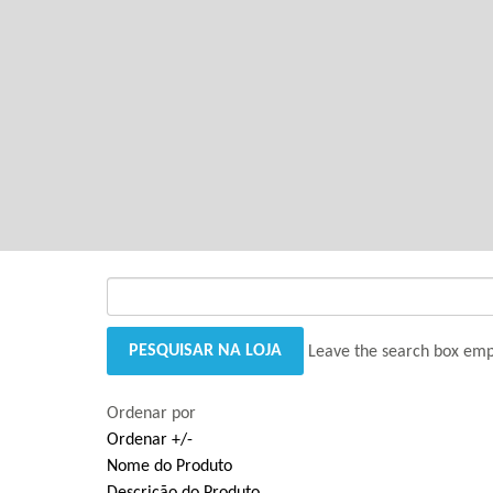
GANTRY 5 PARTICLE
Error
while rendering particle.
Leave the search box empty
Ordenar por
Ordenar +/-
Nome do Produto